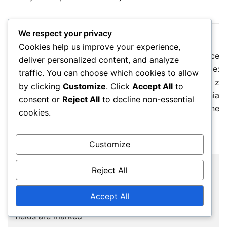
We respect your privacy
Cookies help us improve your experience,
Post
Previous:
Edukacja na
Next:
Wnioski dotyczące
deliver personalized content, and analyze
navigation
temat snu w nocy:
snu na nocnej zmianie:
traffic. You can choose which cookies to allow
Podnoszenie świadomości,
Badania snu, Wywiady z
by clicking
Customize
. Click
Accept All
to
Informowanie
ekspertami, Doświadczenia
consent or
Reject All
to decline non-essential
pracodawców, Programy
anegdotyczne
cookies.
szkoleniowe
Customize
Reject All
Leave a Reply
Accept All
Your email address will not be published.
Required
fields are marked
*