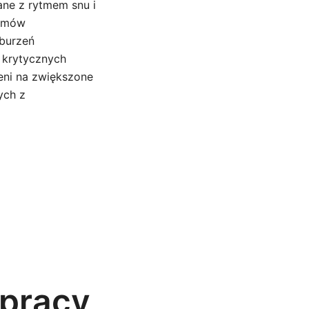
ane z rytmem snu i
ytmów
burzeń
w krytycznych
eni na zwiększone
ych z
pracy