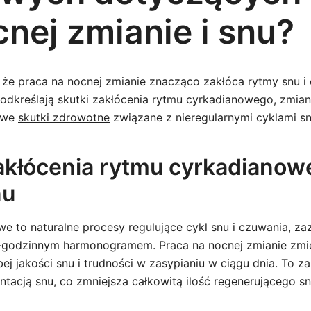
cnej zmianie i snu?
 że praca na nocnej zmianie znacząco zakłóca rytmy snu i
odkreślają skutki zakłócenia rytmu cyrkadianowego, zmia
owe
skutki zdrowotne
związane z nieregularnymi cyklami sn
kłócenia rytmu cyrkadianow
nu
e to naturalne procesy regulujące cykl snu i czuwania, z
-godzinnym harmonogramem. Praca na nocnej zmianie zmie
ej jakości snu i trudności w zasypianiu w ciągu dnia. To z
tacją snu, co zmniejsza całkowitą ilość regenerującego sn