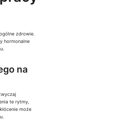
 ogólne zdrowie.
ny hormonalne
u.
ego na
azwyczaj
nia te rytmy,
akłócenie może
u.