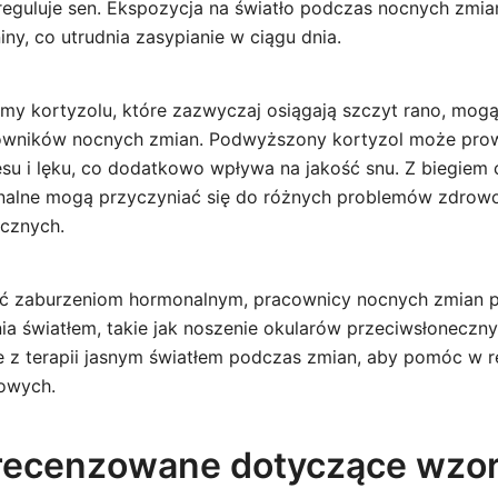
 reguluje sen. Ekspozycja na światło podczas nocnych z
ny, co utrudnia zasypianie w ciągu dnia.
y kortyzolu, które zazwyczaj osiągają szczyt rano, mogą 
owników nocnych zmian. Podwyższony kortyzol może pro
su i lęku, co dodatkowo wpływa na jakość snu. Z biegiem 
nalne mogą przyczyniać się do różnych problemów zdrow
cznych.
ać zaburzeniom hormonalnym, pracownicy nocnych zmian 
nia światłem, takie jak noszenie okularów przeciwsłonecz
e z terapii jasnym światłem podczas zmian, aby pomóc w re
owych.
recenzowane dotyczące wzo