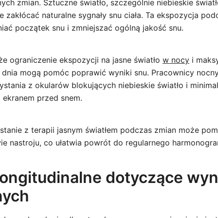
ch zmian. Sztuczne światło, szczególnie niebieskie świat
e zakłócać naturalne sygnały snu ciała. Ta ekspozycja po
ać początek snu i zmniejszać ogólną jakość snu.
że ograniczenie ekspozycji na jasne światło
w nocy
i maksy
u dnia mogą pomóc poprawić wyniki snu. Pracownicy nocn
ystania z okularów blokujących niebieskie światło i minima
 ekranem przed snem.
stanie z terapii jasnym światłem podczas zmian może po
wie nastroju, co ułatwia powrót do regularnego harmonogr
longitudinalne dotyczące wy
nych