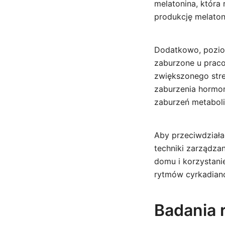
melatonina, która
produkcję melatoni
Dodatkowo, poziom
zaburzone u prac
zwiększonego stre
zaburzenia hormo
zaburzeń metaboli
Aby przeciwdział
techniki zarządza
domu i korzystani
rytmów cyrkadian
Badania 