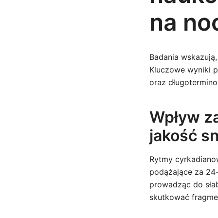
na no
Badania wskazują,
Kluczowe wyniki p
oraz długotermin
Wpływ za
jakość s
Rytmy cyrkadianow
podążające za 24
prowadząc do słab
skutkować fragmen