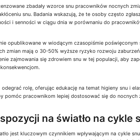
ecenzowane zbadały wzorce snu pracowników nocnych zmia
akłóceniu snu. Badania wskazują, że te osoby często zgłas
ości i senności w ciągu dnia w porównaniu do pracownikó
anie opublikowane w wiodącym czasopiśmie poświęconym 
ch zmian mają o 30-50% wyższe ryzyko rozwoju zaburzeń 
enie zajmowania się zdrowiem snu w tej populacji, aby za
 konsekwencjom.
degrać rolę, oferując edukację na temat higieny snu i ela
y pomóc pracownikom lepiej dostosować się do nocnych 
spozycji na światło na cykle 
atło jest kluczowym czynnikiem wpływającym na cykle snu,