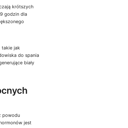
czają krótszych
9 godzin dla
większonego
takie jak
dowiska do spania
generujące biały
ocnych
 z powodu
 hormonów jest