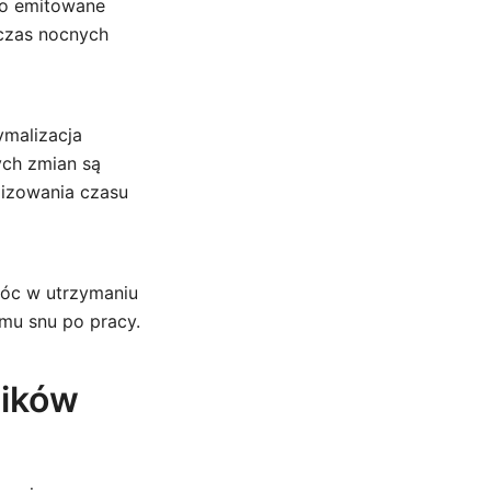
ło emitowane
dczas nocnych
malizacja
ych zmian są
lizowania czasu
móc w utrzymaniu
amu snu po pracy.
ników