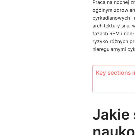
Praca na nocnej z
ogólnym zdrowiem,
cyrkadianowych i
architektury snu, 
fazach REM i non
ryzyko różnych p
nieregularnymi cyk
Key sections in
Jakie
nauko