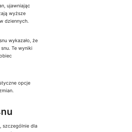
n, ujawniając
zają wyższe
w dziennych.
snu wykazało, że
snu. Te wyniki
pobiec
styczne opcje
zmian.
snu
 szczególnie dla