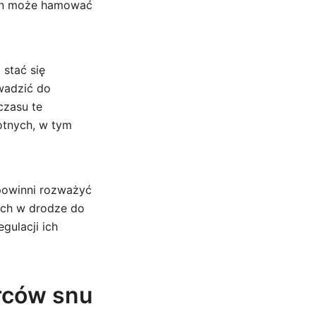
mian może hamować
stać się
wadzić do
czasu te
otnych, w tym
powinni rozważyć
nych w drodze do
gulacji ich
rców snu