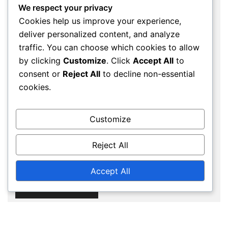
We respect your privacy
Cookies help us improve your experience,
deliver personalized content, and analyze
Email
*
traffic. You can choose which cookies to allow
by clicking
Customize
. Click
Accept All
to
consent or
Reject All
to decline non-essential
cookies.
Website
Customize
Save my name, email, and website in this
Reject All
browser for the next time I comment.
Accept All