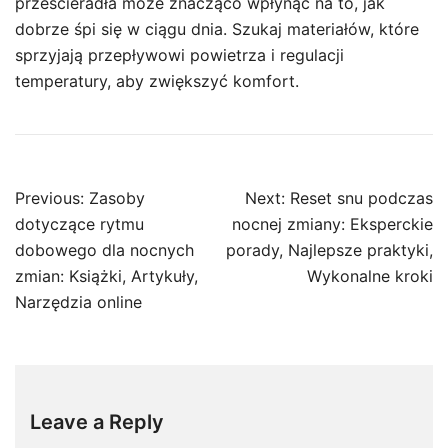
prześcieradła może znacząco wpłynąć na to, jak
dobrze śpi się w ciągu dnia. Szukaj materiałów, które
sprzyjają przepływowi powietrza i regulacji
temperatury, aby zwiększyć komfort.
Post
Previous:
Zasoby
Next:
Reset snu podczas
navigation
dotyczące rytmu
nocnej zmiany: Eksperckie
dobowego dla nocnych
porady, Najlepsze praktyki,
zmian: Książki, Artykuły,
Wykonalne kroki
Narzędzia online
Leave a Reply