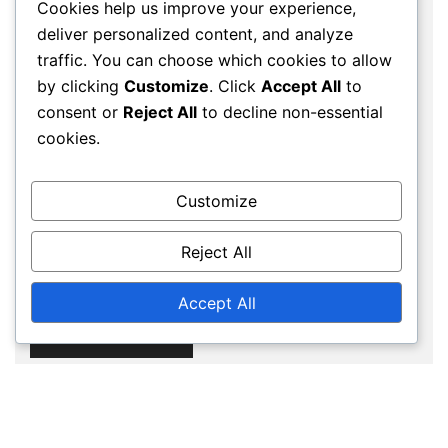
Cookies help us improve your experience,
deliver personalized content, and analyze
Email
*
traffic. You can choose which cookies to allow
by clicking
Customize
. Click
Accept All
to
consent or
Reject All
to decline non-essential
cookies.
Website
Customize
Save my name, email, and website in this
Reject All
browser for the next time I comment.
Accept All