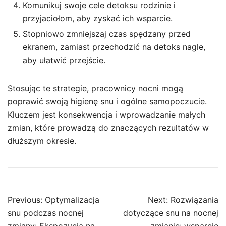
Komunikuj swoje cele detoksu rodzinie i
przyjaciołom, aby zyskać ich wsparcie.
Stopniowo zmniejszaj czas spędzany przed
ekranem, zamiast przechodzić na detoks nagle,
aby ułatwić przejście.
Stosując te strategie, pracownicy nocni mogą
poprawić swoją higienę snu i ogólne samopoczucie.
Kluczem jest konsekwencja i wprowadzanie małych
zmian, które prowadzą do znaczących rezultatów w
dłuższym okresie.
Post
Previous:
Optymalizacja
Next:
Rozwiązania
navigation
snu podczas nocnej
dotyczące snu na nocnej
zmiany: Ekspozycja na
zmianie: wsparcie