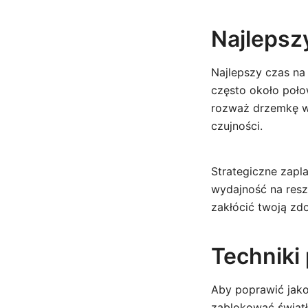
Najlepsz
Najlepszy czas n
często około połow
rozważ drzemkę w 
czujności.
Strategiczne zap
wydajność na resz
zakłócić twoją zd
Techniki
Aby poprawić jako
zablokować światł