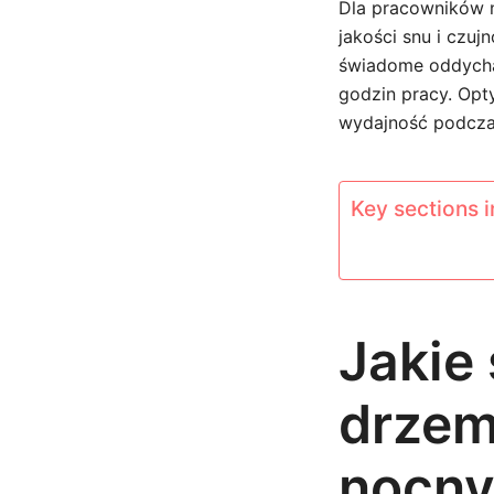
Dla pracowników 
jakości snu i czuj
świadome oddycha
godzin pracy. Opt
wydajność podcza
Key sections in
Jakie
drzem
nocny