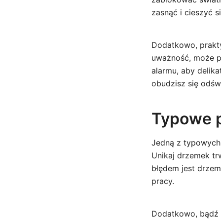
zasnąć i cieszyć s
Dodatkowo, prakty
uważność, może p
alarmu, aby delika
obudzisz się odśw
Typowe p
Jedną z typowych 
Unikaj drzemek trw
błędem jest drzem
pracy.
Dodatkowo, bądź 