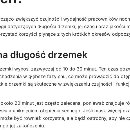
cząco zwiększyć czujność i wydajność pracowników nocn
egii dotyczących długości drzemki, jej czasu oraz jakośc
zystać korzyści płynące z tych krótkich okresów odpocz
na długość drzemek
rzemki wynosi zazwyczaj od 10 do 30 minut. Ten czas poz
echodzenia w głębsze fazy snu, co może prowadzić do otęp
tkie drzemki są skuteczne w zwiększaniu czujności i funkc
około 20 minut jest często zalecana, ponieważ znajduje
łu a uniknięciem otępienia sennego. Jeśli masz więcej cz
 może być również korzystna, ale bądź ostrożny, aby nie c
po jej zakończeniu.