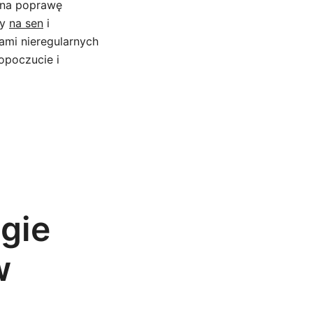
 na poprawę
ty
na sen
i
mi nieregularnych
opoczucie i
egie
w