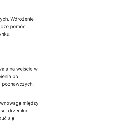
ych. Wdrożenie
i może pomóc
ynku.
wala na wejście w
ienia po
ji poznawczych.
 równowagę między
asu, drzemka
zuć się