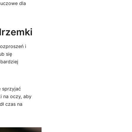
luczowe dla
drzemki
ozproszeń i
ub się
 bardziej
 sprzyjać
i na oczy, aby
dł czas na