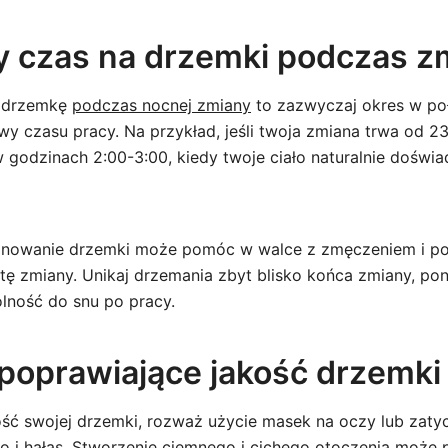
y czas na drzemki podczas z
a drzemkę
podczas nocnej zmiany
to zazwyczaj okres w po
y czasu pracy. Na przykład, jeśli twoja zmiana trwa od 23
godzinach 2:00-3:00, kiedy twoje ciało naturalnie doświ
lanowanie drzemki może pomóc w walce z zmęczeniem i po
tę zmiany. Unikaj drzemania zbyt blisko końca zmiany, p
olność do snu po pracy.
 poprawiające jakość drzemki
ść swojej drzemki, rozważ użycie masek na oczy lub zaty
o i hałas. Stworzenie ciemnego i cichego otoczenia może