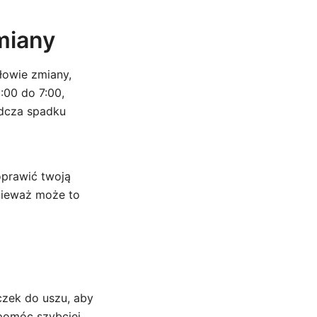
miany
łowie zmiany,
:00 do 7:00,
adcza spadku
prawić twoją
onieważ może to
czek do uszu, aby
 pomóc szybciej