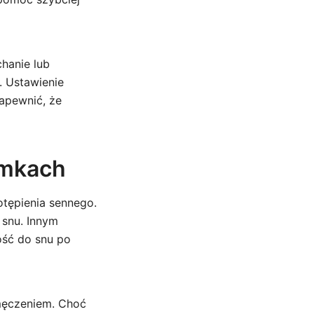
hanie lub
 Ustawienie
zapewnić, że
emkach
tępienia sennego.
 snu. Innym
ość do snu po
męczeniem. Choć