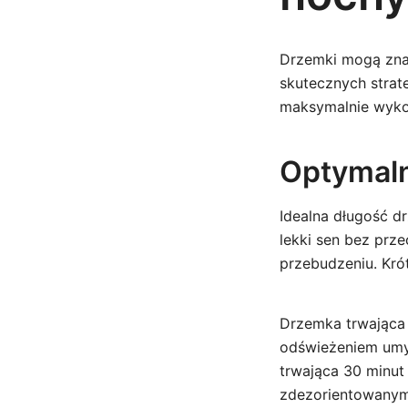
Drzemki mogą zna
skutecznych strat
maksymalnie wykor
Optymal
Idealna długość d
lekki sen bez prz
przebudzeniu. Kró
Drzemka trwająca 
odświeżeniem umys
trwająca 30 minut
zdezorientowanym 