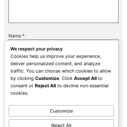
Name
*
We respect your privacy
Cookies help us improve your experience,
deliver personalized content, and analyze
Email
*
traffic. You can choose which cookies to allow
by clicking
Customize
. Click
Accept All
to
consent or
Reject All
to decline non-essential
cookies.
Website
Customize
Save my name, email, and website in this
Reject All