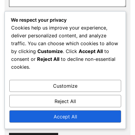
We respect your privacy
Name
*
Cookies help us improve your experience,
deliver personalized content, and analyze
traffic. You can choose which cookies to allow
by clicking
Customize
. Click
Accept All
to
Email
*
consent or
Reject All
to decline non-essential
cookies.
Website
Customize
Reject All
Save my name, email, and website in this
Accept All
browser for the next time I comment.