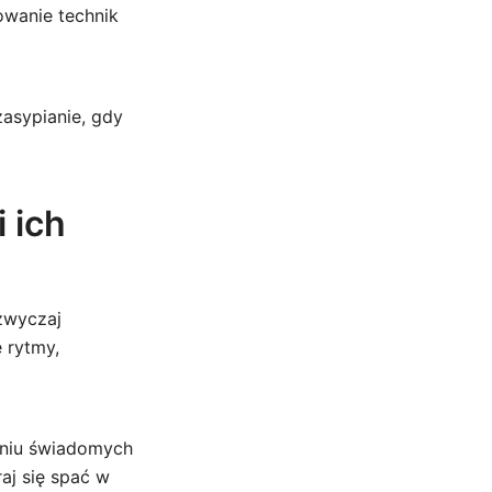
kowanie technik
zasypianie, gdy
 ich
azwyczaj
 rytmy,
aniu świadomych
raj się spać w