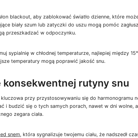
łon blackout, aby zablokować światło dzienne, które może
jące biały szum lub zatyczki do uszu mogą pomóc zagłus
ogą przeszkadzać w odpoczynku.
uj sypialnię w chłodnej temperaturze, najlepiej między 15
jsze temperatury mogą poprawić jakość snu.
e konsekwentnej rutyny snu
t kluczowa przy przystosowywaniu się do harmonogramu n
spać i budzić się o tych samych porach, nawet w dni wolne
nego zegara ciała.
zed snem
, która sygnalizuje twojemu ciału, że nadszedł cza