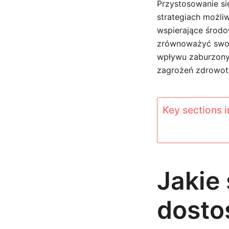
Przystosowanie s
strategiach możli
wspierające środo
zrównoważyć swoj
wpływu zaburzony
zagrożeń zdrowo
Key sections in
Jakie
dosto