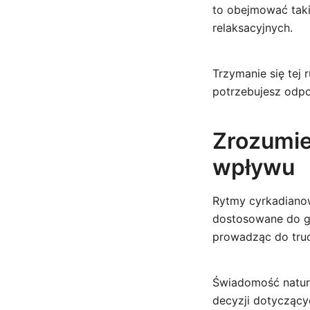
to obejmować takie
relaksacyjnych.
Trzymanie się tej
potrzebujesz odp
Zrozumie
wpływu
Rytmy cyrkadianow
dostosowane do go
prowadząc do tru
Świadomość natur
decyzji dotyczącyc