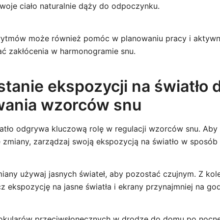
twoje ciało naturalnie dąży do odpoczynku.
 rytmów może również pomóc w planowaniu pracy i aktywn
ać zakłócenia w harmonogramie snu.
tanie ekspozycji na światło 
wania wzorców snu
atło odgrywa kluczową rolę w regulacji wzorców snu. Aby
 zmiany, zarządzaj swoją ekspozycją na światło w sposób 
iany używaj jasnych świateł, aby pozostać czujnym. Z kol
cz ekspozycję na jasne światła i ekrany przynajmniej na g
okularów przeciwsłonecznych w drodze do domu po
nocne