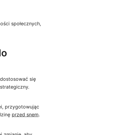
ości społecznych,
do
 dostosować się
strategiczny.
ei, przygotowując
odzinę
przed snem
.
j zmianie
, aby