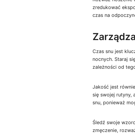
zredukować ekspoz
czas na odpoczyn
Zarządza
Czas snu jest klu
nocnych. Staraj s
zależności od tego
Jakość jest równi
się swojej rutyny,
snu, ponieważ mog
Śledź swoje wzorce
zmęczenie, rozważ