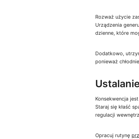
Rozważ użycie zas
Urządzenia generu
dzienne, które m
Dodatkowo, utrzym
ponieważ chłodnie
Ustalani
Konsekwencja jes
Staraj się kłaść 
regulacji wewnętrz
Opracuj rutynę
pr