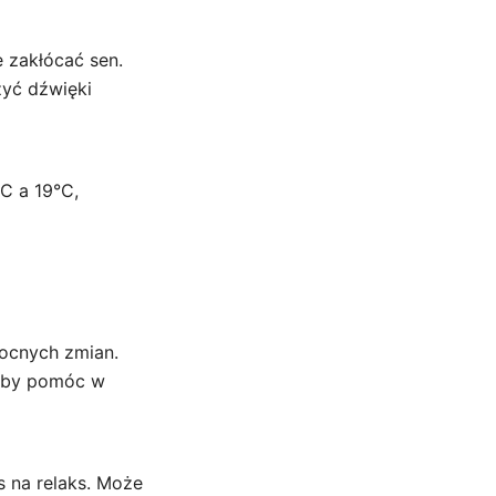
 zakłócać sen.
zyć dźwięki
°C a 19°C,
ocnych zmian.
, aby pomóc w
s na relaks. Może