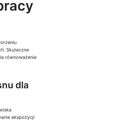
pracy
orzeniu
ch. Skuteczne
wia równoważenie
snu dla
wiska
anie ekspozycji