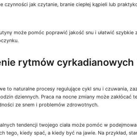
 czynności jak czytanie, branie ciepłej kąpieli lub prakty
 rutyny może pomóc poprawić jakość snu i ułatwić szybkie 
oczynku.
nie rytmów cyrkadianowych i
e to naturalne procesy regulujące cykl snu i czuwania, z
dzin dziennych. Praca na nocne zmiany może zakłócać te
dności ze snem i problemów zdrowotnych.
alnych tendencji twojego ciała może pomóc w podejmow
h tego, kiedy spać, a kiedy być na jawie. Na przykład, sta