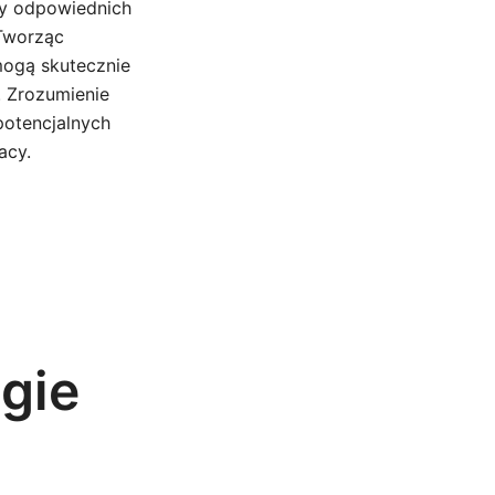
zy odpowiednich
 Tworząc
mogą skutecznie
 Zrozumienie
potencjalnych
acy.
egie