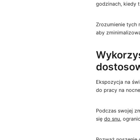
godzinach, kiedy 
Zrozumienie tych
aby zminimalizow
Wykorzys
dostoso
Ekspozycja na świ
do pracy na nocne
Podczas swojej zm
się
do snu
, ograni
Rozważ noszenie 