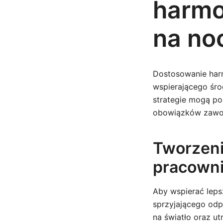
harmo
na no
Dostosowanie har
wspierającego śro
strategie mogą po
obowiązków zawod
Tworzeni
pracown
Aby wspierać leps
sprzyjającego odp
na światło oraz u