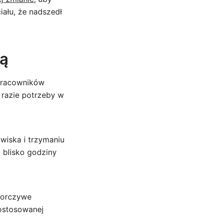
ału, że nadszedł
ią
 pracowników
 razie potrzeby w
wiska i trzymaniu
w blisko godziny
uporczywe
dostosowanej